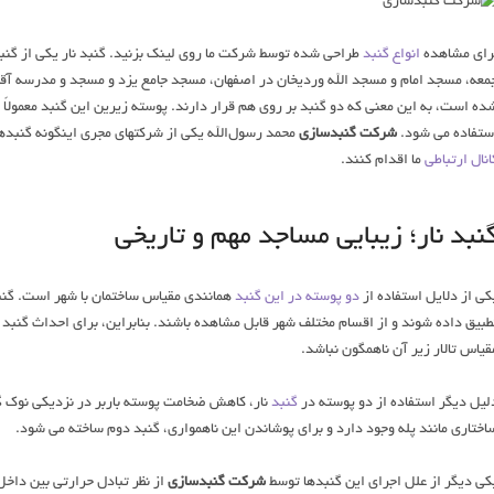
رای مشاهده
انواع گنبد
طراحی شده توسط شرکت ما روی لینک بزنید. گنبد نار یکی از گنب
معه، مسجد امام و مسجد الله وردیخان در اصفهان، مسجد جامع یزد و مسجد و مدرسه آق
ده است، به این معنی که دو گنبد بر روی هم قرار دارند. پوسته زیرین این گنبد معمولاً ب
ستفاده می شود.
شرکت گنبدسازی
محمد رسول‌الله یکی از شرکتهای مجری اینگونه گنبده
انال ارتباطی
ما اقدام کنند.
نبد نار؛ زیبایی مساجد مهم و تاریخی
کی از دلایل استفاده از
دو پوسته در این گنبد
همانندی مقیاس ساختمان با شهر است. گنبد
طبیق داده شوند و از اقسام مختلف شهر قابل مشاهده باشند. بنابراین، برای احداث گنبد ب
قیاس تالار زیر آن ناهمگون نباشد.
لیل دیگر استفاده از دو پوسته در
گنبد
نار، کاهش ضخامت پوسته باربر در نزدیکی نوک گ
اختاری مانند پله وجود دارد و برای پوشاندن این ناهمواری، گنبد دوم ساخته می شود.
کی دیگر از علل اجرای این گنبدها توسط
شرکت گنبدسازی
از نظر تبادل حرارتی بین داخل 