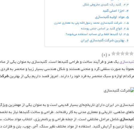
گنبد رک؛ گنبدی مخروطی شکل
اجزا اصلی گنبد
مواد اولیه گنبدسازی
شرکت گنبدسازی محمد رسول‌الله پلی به معماری مدرن
انواع گنبد بر اساس جنس پوسته
ایا گنبدها فقط برای مساجد استفاده می‌شوند؟
بهترین شرکت گنبدسازی ایران
)
0
(
0
نبدسازی
یک هنر و فرآیند ساخت و طراحی گنبدها است. گنبدسازی به عنوان یکی از عناصر م
عمولاً به صورت سقفی گرد و منحنی هستند و شکل هندسی بسیار زیبا و منحصر به فردی د
رکدام اوازه و سبک منحصر به فرد خود را دارند. امروز قصد داریم یکی از بهترین
شرکت‌
نبدسازی در ایران دارای تاریخچه‌ای بسیار قدیمی است و به عنوان یکی از مهمترین ویژگی
ناهای مذهبی، تاریخی و معماری مدنی به کار رفته‌اند. طراحی و ساخت گنبدها نیاز به تخ
نبدسازی
شامل مراحل مختلفی است، از جمله طراحی و برنامه‌ریزی، انتخاب مواد ساخت، 
 نهایتاً تزئین و آرایش گنبد. استفاده از مواد مختلف نظیر سنگ، آجر، چوب، بتن و فلزا