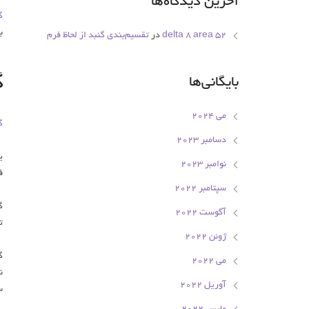
آخرین دیدگاه‌ها
گ
ب
delta 8 area 52
در
تقسیم‌بندی گنبد از لحاظ فرم
گ
بایگانی‌ها
می 2024
گ
دسامبر 2023
ی
نوامبر 2023
ف
سپتامبر 2022
گ
آگوست 2022
ت
ژوئن 2022
می 2022
ن
آوریل 2022
سم