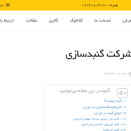
همراه: 09131813120
ایمیل : com
رفی
خدمات ما
کاتالوگ
گالری
مقالات
ارتباط با 
رکت گنبدسازی
2023-11-04
آنچه در این مقاله می‌خوانید
گنبد چیست؟
تاریخچه گنبدسازی در ایران
انواع گنبد در ایران
گنبد نار؛ زیبایی مساجد مهم و تاریخی
گنبد اورچین؛ گنبدی برای امروز
گنبد خرپشته