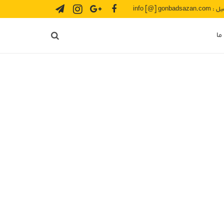
info [@] gonbadsazan.
ما