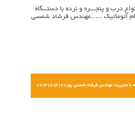
 وضریح وبرشکاری cncانواع فلزات ساخت انواع درب و پنجـــره و نرده با دستــگاه
با دستگاه تمام اتوماتیک …..مهندس فرشاد شمسی
دیریت مهندس فرشاد شمسی پور۰۹۱۳۱۸۱۳۱۲۰