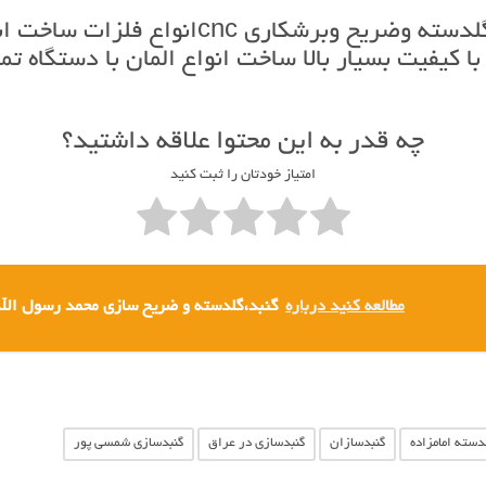
ارائه انواع خدمات: ساخت انواع گنبد وگلدسته
c با نازلترین قیمت با کیفیت بسیار بالا ساخت انواع المان 
چه قدر به این محتوا علاقه داشتید؟
امتیاز خودتان را ثبت کنید
مطالعه کنید درباره‌
گنبد،گلدسته و ضریح سازی محمد رسول الله با م
لدسته امامزاده
گنبدسازان
گنبدسازی در عراق
گنبدسازی شمسی پور