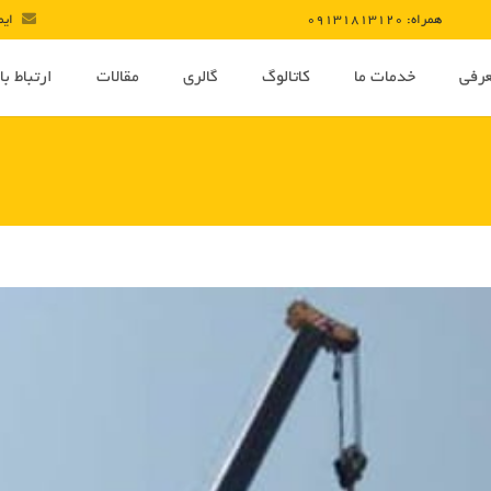
همراه: 09131813120
ایمیل : com
رفی
خدمات ما
کاتالوگ
گالری
مقالات
ارتباط با 