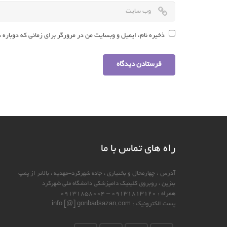
ذخیره نام، ایمیل و وبسایت من در مرورگر برای زمانی که دوباره
راه های تماس با ما
آدرس : چهارمحال و بختياري ، جاده شهركرد-مهديه ، بالاتر از پمپ
بنزين ، روبروي كلينيك دامپزشكي دانشگاه ملي شهركرد
همراه : ۰۹۱۳۱۸۱۳۱۲۰ – ۰۹۱۳۱۸۵۸۰۰۴
پست الكترونيك : info [@] gonbadsazan.com