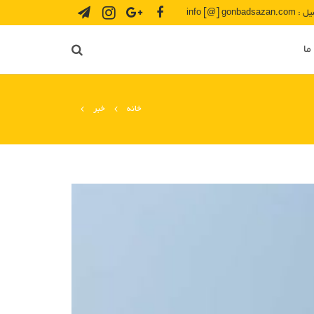
info [@] gonbadsazan.
ما
خانه
خبر