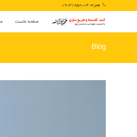
همراه: 09131858004
صفحه نخست
مع
Blog