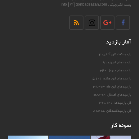
پست الكترونيك : info [@] gonbadsazan.com
آمار بازدید
بازدیدکنندگان آنلاین:
2
بازدیدهای امروز:
91
بازدیدهای دیروز:
342
بازدیدهای این هفته:
5,121
بازدیدهای این ماه:
36,273
بازدیدهای امسال:
158,698
کل بازدیدها:
396,046
کل بازدیدکنند‌گان:
81,505
نمونه کار