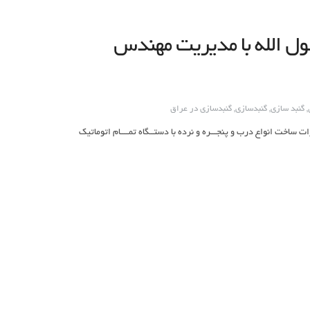
ل الله با مدیریت مهندس
,
گنبد سازی
,
گنبدسازی
,
گنبدسازی در عراق
ت: ساخت انواع گنبد وگلدسته وضریح وبرشکاری cncانواع فلزات ساخت انواع درب و پنجـــره و نرده با دستــگاه تمــــام اتوماتیک