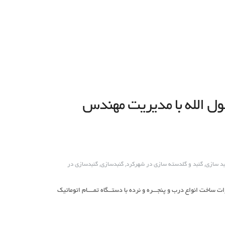
ل الله با مدیریت مهندس
بد سازی
,
گنبد و گلدسته سازی در شهرکرد
,
گنبدسازی
,
گنبدسازی در
ت: ساخت انواع گنبد وگلدسته وضریح وبرشکاری cncانواع فلزات ساخت انواع درب و پنجـــره و نرده با دستــگاه تمــــام اتوماتیک