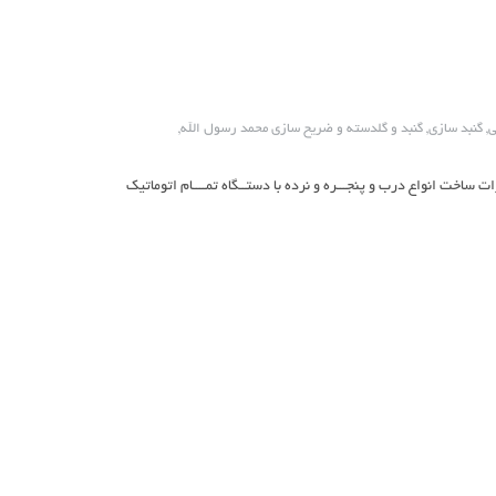
ی
,
گنبد سازی
,
گنبد و گلدسته و ضریح سازی محمد رسول الله
,
ت: ساخت انواع گنبد وگلدسته وضریح وبرشکاری cncانواع فلزات ساخت انواع درب و پنجـــره و نرده با دستــگاه تمــــام اتوماتیک