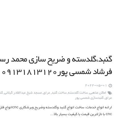
گنبد،گلدسته و ضریح سازی محمد رسو
فرشاد شمسی پور۰۹۱۳۱۸۱۳۱۲۰
2022-05-01
اماکن مذهبی
,
ساخت گلدسته
,
ساخت گنبد
,
عراق
,
مسجد شیخ عبدالقادر گیلانی
,
گن
عراق
,
گنبدسازی شمسی پور
ارائه انواع خدما
cnc با نازلترین قیمت با کیفیت بسیار بالا…