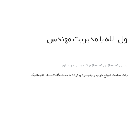
ل الله با مدیریت مهندس
سازی
,
گنبدسازان
,
گنبدسازی
,
گنبدسازی در عراق
مات: ساخت انواع گنبد وگلدسته وضریح وبرشکاری cncانواع فلزات ساخت انواع درب و پنجـــره و نرده با دستــگاه تمــــام اتوماتیک