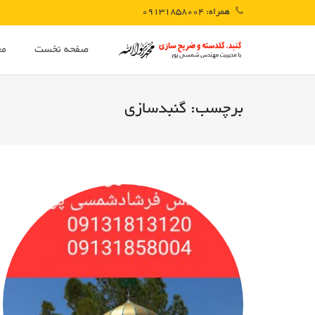
همراه: 09131858004
صفحه نخست
مع
برچسب:
گنبدسازی