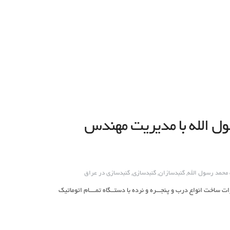
ل الله با مدیریت مهندس
 محمد رسول الله
,
گنبدسازان
,
گنبدسازی
,
گنبدسازی در عراق
ت: ساخت انواع گنبد وگلدسته وضریح وبرشکاری cncانواع فلزات ساخت انواع درب و پنجـــره و نرده با دستــگاه تمــــام اتوماتیک