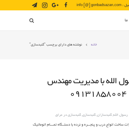
info [@] gonbadsazan.
ما
خانه
نوشته های دارای برچسب "گنبدسازی"
ل الله با مدیریت مهندس
 رسول الله
,
گنبدسازان
,
گنبدسازی
,
گنبدسازی در عراق
ت: ساخت انواع گنبد وگلدسته وضریح وبرشکاری cncانواع فلزات ساخت انواع درب و پنجـــره و نرده با دستــگاه تمــــام اتوماتیک