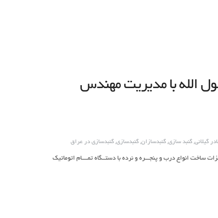
ل الله با مدیریت مهندس
در گیلانی
,
گنبد سازی
,
گنبدسازان
,
گنبدسازی
,
گنبدسازی در عراق
مات: ساخت انواع گنبد وگلدسته وضریح وبرشکاری cncانواع فلزات ساخت انواع درب و پنجـــره و نرده با دستــگاه تمــــام اتوماتیک